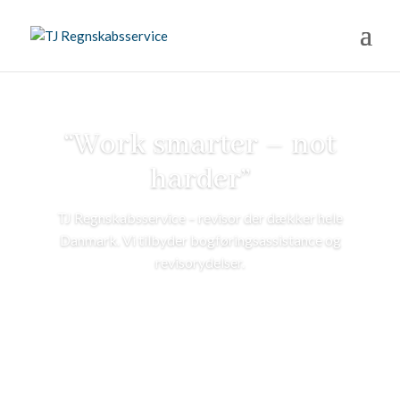
“Work smarter – not
harder”
TJ Regnskabsservice – revisor der dækker hele
Danmark. Vi tilbyder bogføringsassistance og
revisorydelser.
MERE OM OS
KONTAKT OS