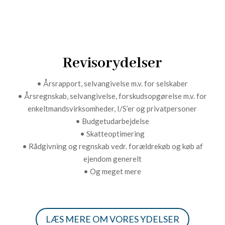
Revisorydelser
• Årsrapport, selvangivelse m.v. for selskaber
• Årsregnskab, selvangivelse, forskudsopgørelse m.v. for
enkeltmandsvirksomheder, I/S’er og privatpersoner
• Budgetudarbejdelse
• Skatteoptimering
• Rådgivning og regnskab vedr. forældrekøb og køb af
ejendom generelt
• Og meget mere
LÆS MERE OM VORES YDELSER